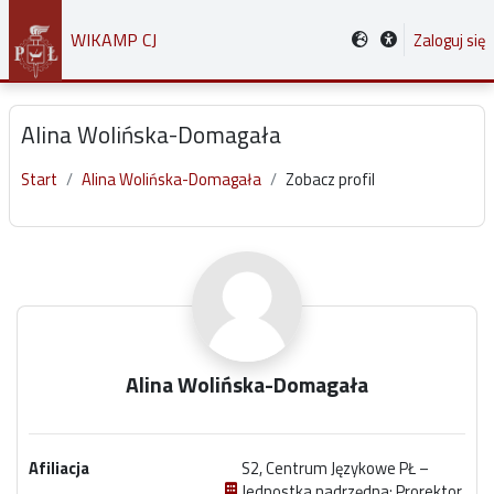
Przejdź do głównej zawartości
WIKAMP CJ
Zaloguj się
Alina Wolińska-Domagała
Start
Alina Wolińska-Domagała
Zobacz profil
Główne bloki treści
Alina Wolińska-Domagała
Afiliacja
S2, Centrum Językowe PŁ –
Jednostka nadrzędna: Prorektor