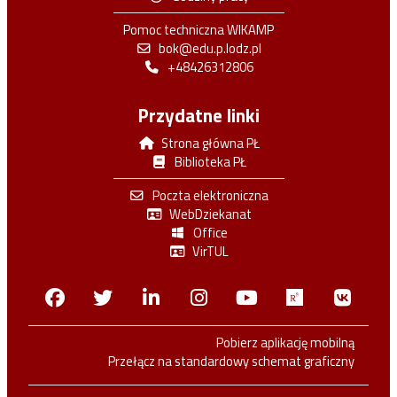
Pomoc techniczna WIKAMP
bok@edu.p.lodz.pl
+48426312806
Przydatne linki
Strona główna PŁ
Biblioteka PŁ
Poczta elektroniczna
WebDziekanat
Office
VirTUL
Facebook
Twitter
Linkedin
Instagram
Youtube
Researchga
VK.c
Pobierz aplikację mobilną
Przełącz na standardowy schemat graficzny