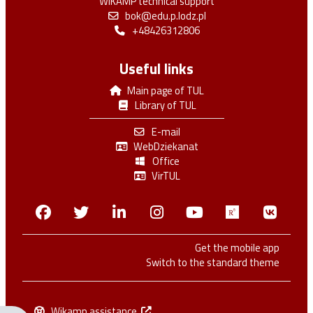
WIKAMP technical support
bok@edu.p.lodz.pl
+48426312806
Useful links
Main page of TUL
Library of TUL
E-mail
WebDziekanat
Office
VirTUL
Facebook
Twitter
Linkedin
Instagram
Youtube
Researchga
VK.c
Get the mobile app
Switch to the standard theme
Wikamp assistance